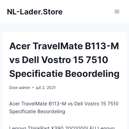
Doorgaan
NL-Lader.Store
naar
inhoud
Acer TravelMate B113-M
vs Dell Vostro 15 7510
Specificatie Beoordeling
Door
admin
juli 2, 2021
Acer TravelMate B113-M vs Dell Vostro 15 7510
Specificatie Beoordeling
Lenovo ThinkPad X390 20Q1000LEU Lenovo