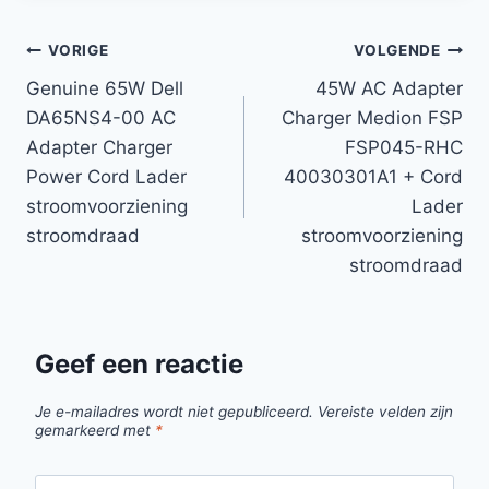
Bericht
VORIGE
VOLGENDE
Genuine 65W Dell
45W AC Adapter
navigatie
DA65NS4-00 AC
Charger Medion FSP
Adapter Charger
FSP045-RHC
Power Cord Lader
40030301A1 + Cord
stroomvoorziening
Lader
stroomdraad
stroomvoorziening
stroomdraad
Geef een reactie
Je e-mailadres wordt niet gepubliceerd.
Vereiste velden zijn
gemarkeerd met
*