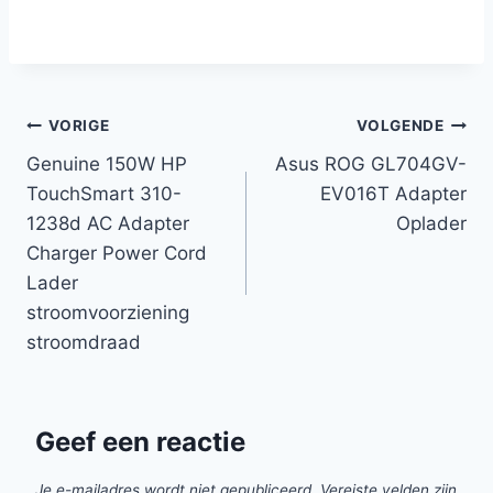
Bericht
VORIGE
VOLGENDE
Genuine 150W HP
Asus ROG GL704GV-
navigatie
TouchSmart 310-
EV016T Adapter
1238d AC Adapter
Oplader
Charger Power Cord
Lader
stroomvoorziening
stroomdraad
Geef een reactie
Je e-mailadres wordt niet gepubliceerd.
Vereiste velden zijn