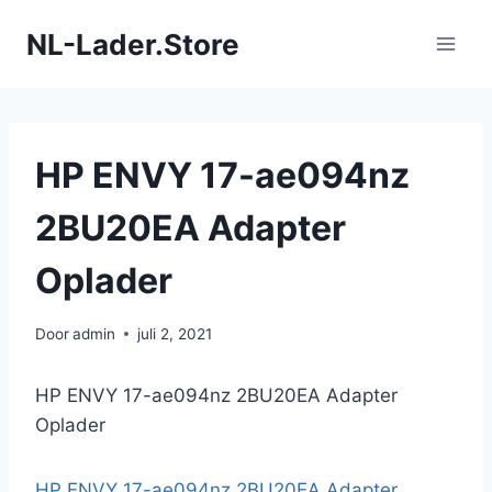
Doorgaan
NL-Lader.Store
naar
inhoud
HP ENVY 17-ae094nz
2BU20EA Adapter
Oplader
Door
admin
juli 2, 2021
HP ENVY 17-ae094nz 2BU20EA Adapter
Oplader
HP ENVY 17-ae094nz 2BU20EA Adapter