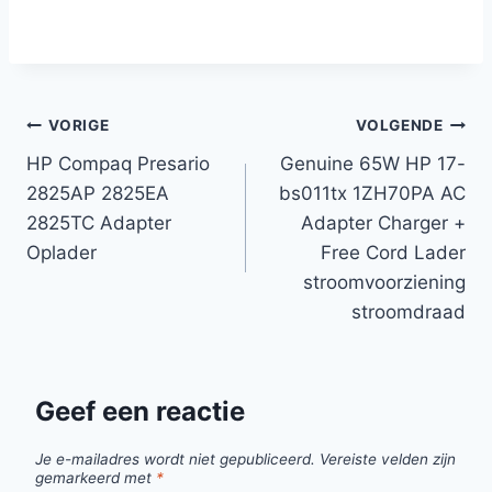
Bericht
VORIGE
VOLGENDE
HP Compaq Presario
Genuine 65W HP 17-
navigatie
2825AP 2825EA
bs011tx 1ZH70PA AC
2825TC Adapter
Adapter Charger +
Oplader
Free Cord Lader
stroomvoorziening
stroomdraad
Geef een reactie
Je e-mailadres wordt niet gepubliceerd.
Vereiste velden zijn
gemarkeerd met
*