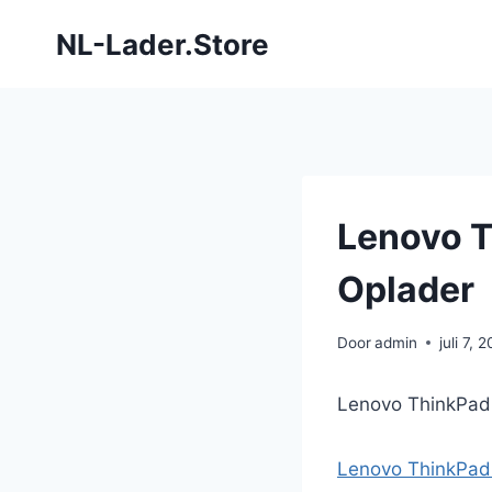
Doorgaan
NL-Lader.Store
naar
inhoud
Lenovo 
Oplader
Door
admin
juli 7, 
Lenovo ThinkPa
Lenovo ThinkPa