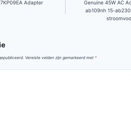
6 7KP09EA Adapter
Genuine 45W AC Ada
ab109nh 15-ab230
stroomvoo
ie
gepubliceerd.
Vereiste velden zijn gemarkeerd met
*