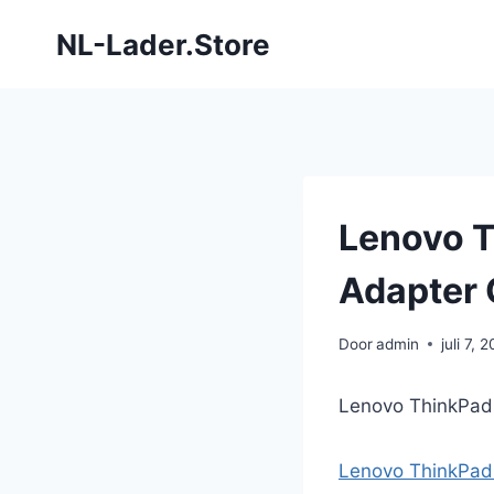
Doorgaan
NL-Lader.Store
naar
inhoud
Lenovo 
Adapter 
Door
admin
juli 7, 
Lenovo ThinkPa
Lenovo ThinkPa