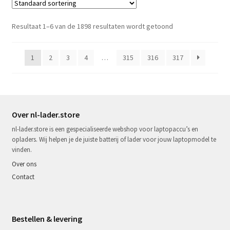
Resultaat 1–6 van de 1898 resultaten wordt getoond
1
2
3
4
…
315
316
317
Over nl-lader.store
nl-lader.store is een gespecialiseerde webshop voor laptopaccu’s en
opladers. Wij helpen je de juiste batterij of lader voor jouw laptopmodel te
vinden.
Over ons
Contact
Bestellen & levering