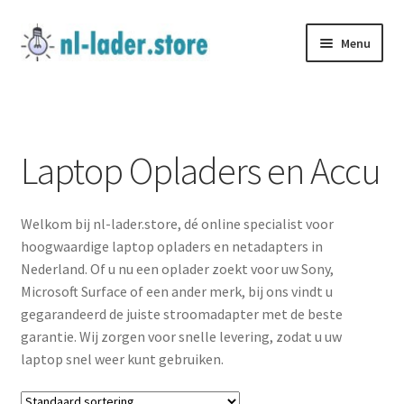
Ga
Ga
Menu
door
naar
naar
de
Home
navigatie
inhoud
Algemene Voorwaarden
Laptop Opladers en Accu
Bestelling
Welkom bij nl-lader.store, dé online specialist voor
Betalen
hoogwaardige laptop opladers en netadapters in
Nederland. Of u nu een oplader zoekt voor uw Sony,
CONTACTEER ONS
Microsoft Surface of een ander merk, bij ons vindt u
gegarandeerd de juiste stroomadapter met de beste
Garantie & Retour
garantie. Wij zorgen voor snelle levering, zodat u uw
laptop snel weer kunt gebruiken.
Levering