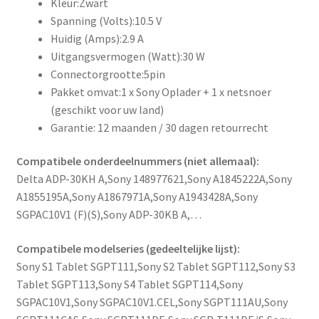
Kleur:Zwart
Spanning (Volts):10.5 V
Huidig (Amps):2.9 A
Uitgangsvermogen (Watt):30 W
Connectorgrootte:5pin
Pakket omvat:1 x Sony Oplader + 1 x netsnoer
(geschikt voor uw land)
Garantie: 12 maanden / 30 dagen retourrecht
Compatibele onderdeelnummers (niet allemaal):
Delta ADP-30KH A,Sony 148977621,Sony A1845222A,Sony
A1855195A,Sony A1867971A,Sony A1943428A,Sony
SGPAC10V1 (F)(S),Sony ADP-30KB A,…
Compatibele modelseries (gedeeltelijke lijst):
Sony S1 Tablet SGPT111,Sony S2 Tablet SGPT112,Sony S3
Tablet SGPT113,Sony S4 Tablet SGPT114,Sony
SGPAC10V1,Sony SGPAC10V1.CEL,Sony SGPT111AU,Sony