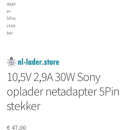
My Account
Over Ons
Privacybeleid
Winkelwagen
10,5V 2,9A 30W Sony
oplader netadapter 5Pin
stekker
€
47,00