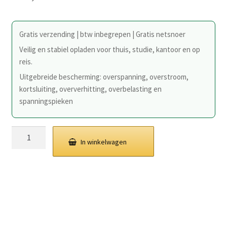
Gratis verzending | btw inbegrepen | Gratis netsnoer
Veilig en stabiel opladen voor thuis, studie, kantoor en op
reis.
Uitgebreide bescherming: overspanning, overstroom,
kortsluiting, oververhitting, overbelasting en
spanningspieken
10,5V
In winkelwagen
2,9A
30W
Sony
oplader
netadapter
5Pin
stekker