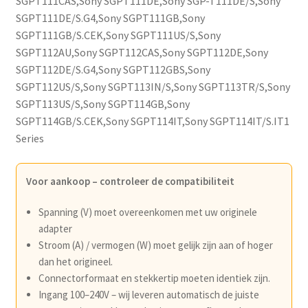
SGPT111CAS,Sony SGPT111DE,Sony SGP-T111DE/S,Sony
SGPT111DE/S.G4,Sony SGPT111GB,Sony
SGPT111GB/S.CEK,Sony SGPT111US/S,Sony
SGPT112AU,Sony SGPT112CAS,Sony SGPT112DE,Sony
SGPT112DE/S.G4,Sony SGPT112GBS,Sony
SGPT112US/S,Sony SGPT113IN/S,Sony SGPT113TR/S,Sony
SGPT113US/S,Sony SGPT114GB,Sony
SGPT114GB/S.CEK,Sony SGPT114IT,Sony SGPT114IT/S.IT1
Series
Voor aankoop – controleer de compatibiliteit
Spanning (V) moet overeenkomen met uw originele
adapter
Stroom (A) / vermogen (W) moet gelijk zijn aan of hoger
dan het origineel.
Connectorformaat en stekkertip moeten identiek zijn.
Ingang 100–240V – wij leveren automatisch de juiste