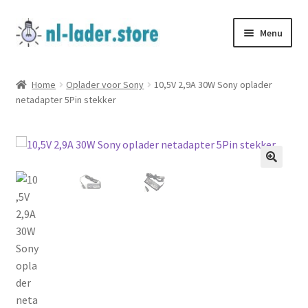
Ga
Ga
Menu
door
naar
naar
de
Home
navigatie
inhoud
Home
Oplader voor Sony
10,5V 2,9A 30W Sony oplader
netadapter 5Pin stekker
Algemene Voorwaarden
Bestelling
Betalen
CONTACTEER ONS
Garantie & Retour
Levering